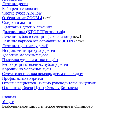
Лечение десен
КТ и рентгенология
Чистка зубов Air-Flow
Отбеливание ZOOM 4
new!
Скидки и акции
Адаптация детей к лечению
Диагностика (КТ,ОПТГ,визиограф)
Лечение зубов в седации (закись азота)
new!
Лечение кариеса без бормашины (ICON)
new!
Лечение пульпита у детей
Исправление прикуса у детей
Удаление молочных зубов
Пластика уздечки языка и губы
Реставрация молочных зубов у детей
Коронки на молочные зубы
Стоматологическая помощь детям инвалидам
Профилактика кариеса
Отзывы пациентов
Письмо руководителю
Лицензии
О клинике
Врачи
Цены
Отзывы
Контакты
Главная
Услуги
Безболезненое хирургическое лечение в Одинцово