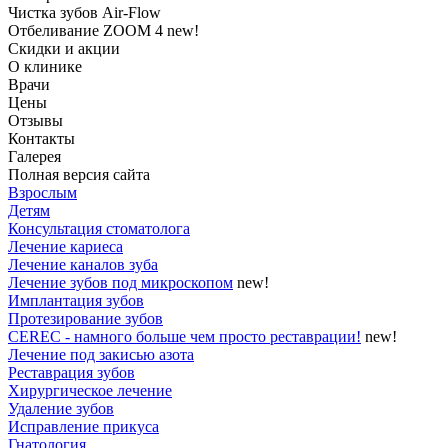
Чистка зубов Air-Flow
Отбеливание ZOOM 4
new!
Скидки и акции
О клинике
Врачи
Цены
Отзывы
Контакты
Галерея
Полная версия сайта
Взрослым
Детям
Консультация стоматолога
Лечение кариеса
Лечение каналов зуба
Лечение зубов под микроскопом
new!
Имплантация зубов
Протезирование зубов
CEREC - намного больше чем просто реставрации!
new!
Лечение под закисью азота
Реставрация зубов
Хирургическое лечение
Удаление зубов
Исправление прикуса
Гнатология