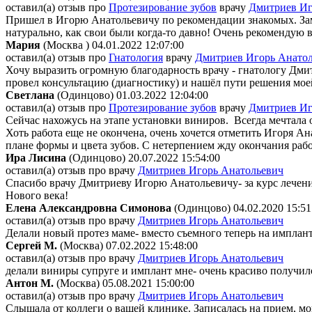
оставил(а) отзыв про
Протезирование зубов
врачу
Дмитриев Иг
Пришел в Игорю Анатольевичу по рекомендации знакомых. Заме
натурально, как свои были когда-то давно! Очень рекомендую 
Мария
(Москва )
04.01.2022 12:07:00
оставил(а) отзыв про
Гнатология
врачу
Дмитриев Игорь Анато
Хочу выразить огромную благодарность врачу - гнатологу Дми
провел консультацию (диагностику) и нашёл пути решения мое
Светлана
(Одинцово)
01.03.2022 12:04:00
оставил(а) отзыв про
Протезирование зубов
врачу
Дмитриев Иг
Сейчас нахожусь на этапе установки виниров. Всегда мечтала 
Хоть работа еще не окончена, очень хочется отметить Игоря А
плане формы и цвета зубов. С нетерпением жду окончания раб
Ира Лисина
(Одинцово)
20.07.2022 15:54:00
оставил(а) отзыв про
врачу
Дмитриев Игорь Анатольевич
Спасибо врачу Дмитриеву Игорю Анатольевичу- за курс лечения
Нового века!
Елена Александровна Симонова
(Одинцово)
04.02.2020 15:51
оставил(а) отзыв про
врачу
Дмитриев Игорь Анатольевич
Делали новый протез маме- вместо съемного теперь на импланта
Сергей М.
(Москва)
07.02.2022 15:48:00
оставил(а) отзыв про
врачу
Дмитриев Игорь Анатольевич
делали виниры супруге и имплант мне- очень красиво получило
Антон М.
(Москва)
05.08.2021 15:00:00
оставил(а) отзыв про
врачу
Дмитриев Игорь Анатольевич
Слышала от коллеги о вашей клинике. Записалась на прием, мо