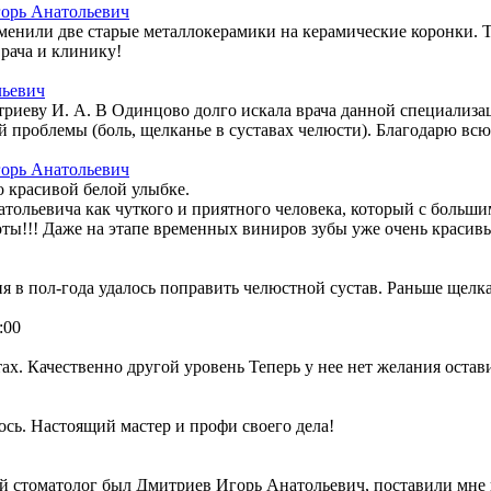
орь Анатольевич
нили две старые металлокерамики на керамические коронки. Те
врача и клинику!
льевич
триеву И. А. В Одинцово долго искала врача данной специализ
й проблемы (боль, щелканье в суставах челюсти). Благодарю вс
орь Анатольевич
о красивой белой улыбке.
натольевича как чуткого и приятного человека, который с боль
оты!!! Даже на этапе временных виниров зубы уже очень красив
 в пол-года удалось поправить челюстной сустав. Раньше щелка
:00
х. Качественно другой уровень Теперь у нее нет желания оставит
сь. Настоящий мастер и профи своего дела!
й стоматолог был Дмитриев Игорь Анатольевич, поставили мне к