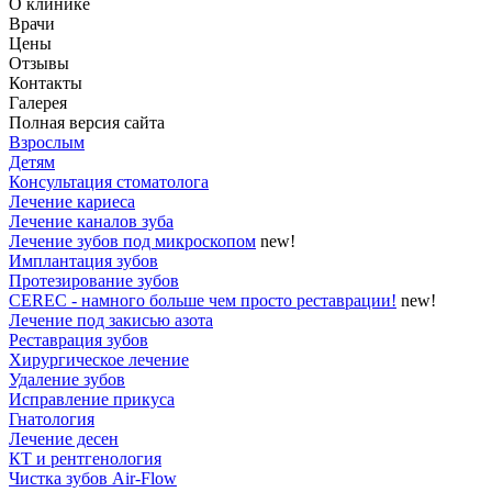
О клинике
Врачи
Цены
Отзывы
Контакты
Галерея
Полная версия сайта
Взрослым
Детям
Консультация стоматолога
Лечение кариеса
Лечение каналов зуба
Лечение зубов под микроскопом
new!
Имплантация зубов
Протезирование зубов
CEREC - намного больше чем просто реставрации!
new!
Лечение под закисью азота
Реставрация зубов
Хирургическое лечение
Удаление зубов
Исправление прикуса
Гнатология
Лечение десен
КТ и рентгенология
Чистка зубов Air-Flow