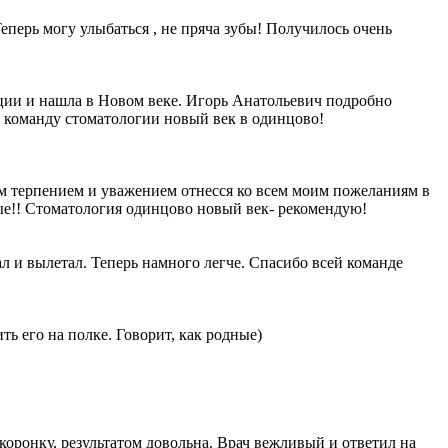
перь могу улыбаться , не пряча зубы! Получилось очень
ации и нашла в Новом веке. Игорь Анатольевич подробно
ю команду стоматологии новый век в одинцово!
шим терпением и уважением отнесся ко всем моим пожеланиям в
ые!! Стоматология одинцово новый век- рекомендую!
л и вылетал. Теперь намного легче. Спасибо всей команде
ь его на полке. Говорит, как родные)
оронку, результатом довольна. Врач вежливый и ответил на