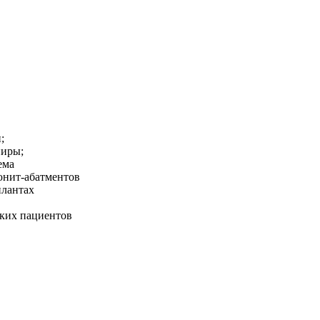
;
ниры;
ема
юнит-абатментов
плантах
ских пациентов