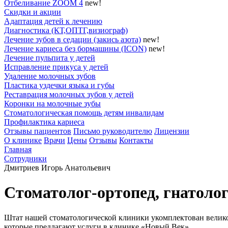
Отбеливание ZOOM 4
new!
Скидки и акции
Адаптация детей к лечению
Диагностика (КТ,ОПТГ,визиограф)
Лечение зубов в седации (закись азота)
new!
Лечение кариеса без бормашины (ICON)
new!
Лечение пульпита у детей
Исправление прикуса у детей
Удаление молочных зубов
Пластика уздечки языка и губы
Реставрация молочных зубов у детей
Коронки на молочные зубы
Стоматологическая помощь детям инвалидам
Профилактика кариеса
Отзывы пациентов
Письмо руководителю
Лицензии
О клинике
Врачи
Цены
Отзывы
Контакты
Главная
Сотрудники
Дмитриев Игорь Анатольевич
Стоматолог-ортопед, гнатоло
Штат нашей стоматологической клиники укомплектован велик
которые предлагают услуги в клинике «Новый Век».