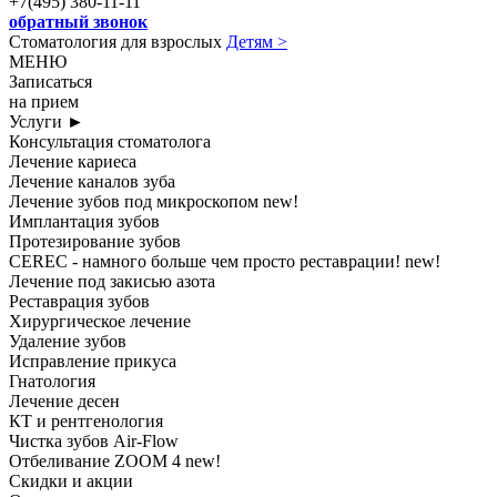
+7(495) 380-11-11
обратный звонок
Стоматология для взрослых
Детям >
МЕНЮ
Записаться
на прием
Услуги
►
Консультация стоматолога
Лечение кариеса
Лечение каналов зуба
Лечение зубов под микроскопом
new!
Имплантация зубов
Протезирование зубов
CEREC - намного больше чем просто реставрации!
new!
Лечение под закисью азота
Реставрация зубов
Хирургическое лечение
Удаление зубов
Исправление прикуса
Гнатология
Лечение десен
КТ и рентгенология
Чистка зубов Air-Flow
Отбеливание ZOOM 4
new!
Скидки и акции